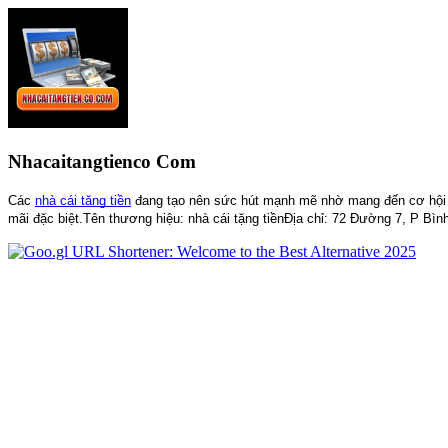
Nhacaitangtienco Com
Các
nhà cái tặng tiền
đang tạo nên sức hút mạnh mẽ nhờ mang đến cơ hội tr
mãi đặc biệt.Tên thương hiệu: nhà cái tặng tiềnĐịa chỉ: 72 Đường 7, P B