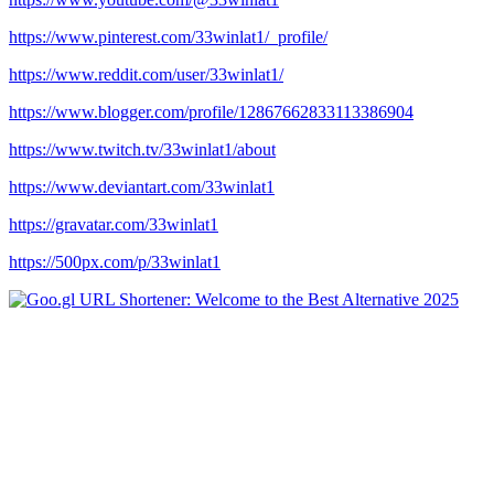
https://www.pinterest.com/33winlat1/_profile/
https://www.reddit.com/user/33winlat1/
https://www.blogger.com/profile/12867662833113386904
https://www.twitch.tv/33winlat1/about
https://www.deviantart.com/33winlat1
https://gravatar.com/33winlat1
https://500px.com/p/33winlat1