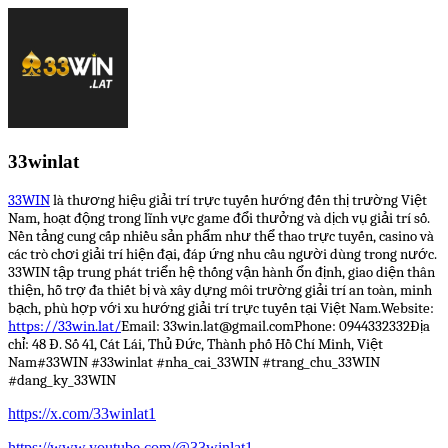
33winlat
33WIN
là thương hiệu giải trí trực tuyến hướng đến thị trường Việt
Nam, hoạt động trong lĩnh vực game đổi thưởng và dịch vụ giải trí số.
Nền tảng cung cấp nhiều sản phẩm như thể thao trực tuyến, casino và
các trò chơi giải trí hiện đại, đáp ứng nhu cầu người dùng trong nước.
33WIN tập trung phát triển hệ thống vận hành ổn định, giao diện thân
thiện, hỗ trợ đa thiết bị và xây dựng môi trường giải trí an toàn, minh
bạch, phù hợp với xu hướng giải trí trực tuyến tại Việt Nam.Website:
https://33win.lat/
Email:
33win.lat@gmail.comPhone
: 0944332332Địa
chỉ: 48 Đ. Số 41, Cát Lái, Thủ Đức, Thành phố Hồ Chí Minh, Việt
Nam#33WIN #33winlat #nha_cai_33WIN #trang_chu_33WIN
#dang_ky_33WIN
https://x.com/33winlat1
https://www.youtube.com/@33winlat1